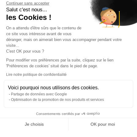
Continuer sans accepter
Salut c'est nous...
les Cookies !
On a attendu d'être sûrs que le contenu de
ce site vous intéresse avant de vous
L’art de vivre by Lifestyle
déranger, mais on aimerait bien vous accompagner pendant votre
visite...
Roxim
C'est OK pour vous ?
Pour modifier vos préférences par la suite, cliquez sur le lien
'Préférences de cookies' situé dans le pied de page.
Numéro 1
Lire notre politique de confidentialité
Voici pourquoi nous utilisons des cookies.
Partage de données avec Google
Optimisation de la promotion de nos produits et services
Depuis presque 30 ans, le groupe Roxim s’attache à
créer et animer des lieux de vie qui ont une âme, du
Consentements certifiés par
RGPD
sens. Pour cela, nous observons quotidiennement
Je choisis
OK pour moi
notre société et explorons notre environnement.
Plateforme de Gestion du Consentement : Personnalisez vos O
Axeptio consent