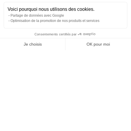
Voici pourquoi nous utilisons des cookies.
Partage de données avec Google
Optimisation de la promotion de nos produits et services
Consentements certifiés par
RGPD
Je choisis
OK pour moi
Plateforme de Gestion du Consentement : Personnalisez vos O
Axeptio consent
Notre plateforme vous permet d'adapter et de gérer vos paramètr