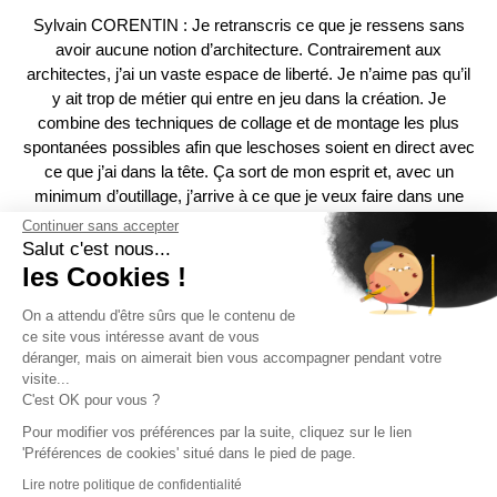
Sylvain CORENTIN : Je retranscris ce que je ressens sans
avoir aucune notion d’architecture. Contrairement aux
architectes, j’ai un vaste espace de liberté. Je n’aime pas qu’il
y ait trop de métier qui entre en jeu dans la création. Je
combine des techniques de collage et de montage les plus
spontanées possibles afin que leschoses soient en direct avec
ce que j’ai dans la tête. Ça sort de mon esprit et, avec un
minimum d’outillage, j’arrive à ce que je veux faire dans une
certaine improvisation. C’est comme lorsqu’on dessine avec
Continuer sans accepter
des crayons : c’est direct, spontané… Effectivement, on
Salut c'est nous...
m’appelle l’Anarchitecte ou l’Architectoniste. Je n’ai pas de
les Cookies !
contraintes ; c’est ce que j’aime dans l’Art.
On a attendu d'être sûrs que le contenu de
ce site vous intéresse avant de vous
déranger, mais on aimerait bien vous accompagner pendant votre
visite...
C'est OK pour vous ?
Pour modifier vos préférences par la suite, cliquez sur le lien
'Préférences de cookies' situé dans le pied de page.
Lire notre politique de confidentialité