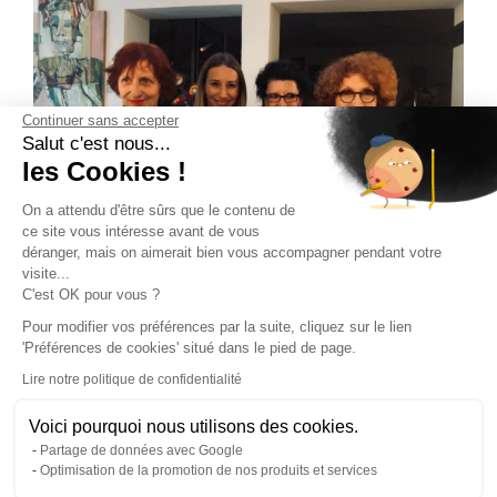
Continuer sans accepter
Salut c'est nous...
les Cookies !
On a attendu d'être sûrs que le contenu de
ce site vous intéresse avant de vous
déranger, mais on aimerait bien vous accompagner pendant votre
visite...
C'est OK pour vous ?
Pour modifier vos préférences par la suite, cliquez sur le lien
Vernissage
'Préférences de cookies' situé dans le pied de page.
Lire notre politique de confidentialité
Également partenaire du musée d’Art Brut et Singulier de
Voici pourquoi nous utilisons des cookies.
Montpellier, Roxim a parrainé une magnifique exposition qui
Partage de données avec Google
a eu lieu dans cette institution du 1er septembre au 30
Optimisation de la promotion de nos produits et services
dОcembre 2019.