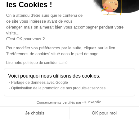
les Cookies !
On a attendu d'être sûrs que le contenu de
ce site vous intéresse avant de vous
déranger, mais on aimerait bien vous accompagner pendant votre
visite...
C'est OK pour vous ?
Pour modifier vos préférences par la suite, cliquez sur le lien
'Préférences de cookies' situé dans le pied de page.
Lire notre politique de confidentialité
Voici pourquoi nous utilisons des cookies.
Partage de données avec Google
Optimisation de la promotion de nos produits et services
Consentements certifiés par
RGPD
Je choisis
OK pour moi
Plateforme de Gestion du Consentement : Personnalisez vos O
Axeptio consent
Notre plateforme vous permet d'adapter et de gérer vos paramètr