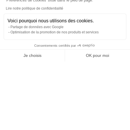
'Préférences de cookies' situé dans le pied de page.
Lire notre politique de confidentialité
Voici pourquoi nous utilisons des cookies.
Partage de données avec Google
Optimisation de la promotion de nos produits et services
Consentements certifiés par
RGPD
Je choisis
OK pour moi
Plateforme de Gestion du Consentement : Personnalisez vos O
Axeptio consent
Notre plateforme vous permet d'adapter et de gérer vos paramètr