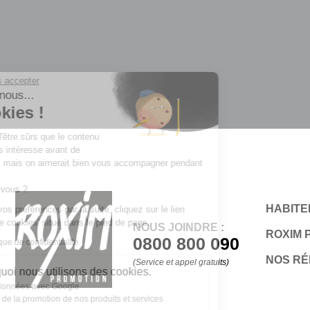
Continuer sans accepter
Salut c'est nous...
les Cookies !
On a attendu d'être sûrs que le contenu
de ce site vous intéresse avant de
vous déranger, mais on aimerait bien vous accompagner pendant
votre visite...
C'est OK pour vous ?
HABITER
Pour modifier vos préférences par la suite, cliquez sur le lien
'Préférences de cookies' situé dans le pied de page.
NOUS JOINDRE :
ROXIM 
0800 800 090
Lire notre politique de confidentialité
NOS R
(Service et appel gratuits)
Voici pourquoi nous utilisons des cookies.
Partage de données avec Google
Optimisation de la promotion de nos produits et services