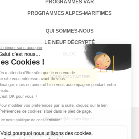
PROGRAMMES VAR
PROGRAMMES ALPES-MARITIMES
QUI SOMMES-NOUS
LE NEUF DÉCRYPTÉ
Continuer sans accepter
Salut c'est nous...
BLOG
les Cookies !
On a attendu d'être sûrs que le contenu de
NOUS CONTACTER
ce site vous intéresse avant de vous
déranger, mais on aimerait bien vous accompagner pendant votre
visite...
C'est OK pour vous ?
Pour modifier vos préférences par la suite, cliquez sur le lien
'Préférences de cookies' situé dans le pied de page.
Plan du site
Mentions légales
Lire notre politique de confidentialité
Voici pourquoi nous utilisons des cookies.
Modifier options cookies