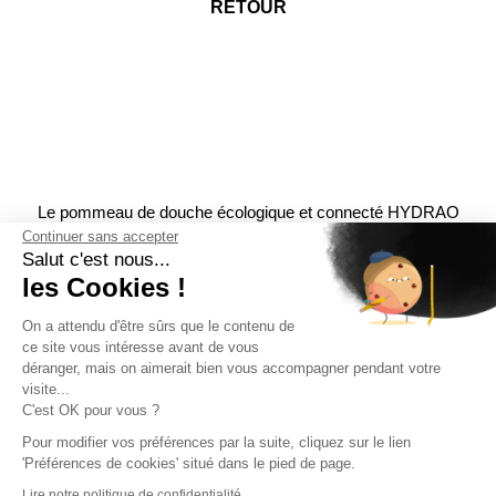
RETOUR
Le pommeau de douche écologique et connecté HYDRAO
vous permet d’économiser de l’eau et de l’énergie jusqu’à 70%
Continuer sans accepter
Salut c'est nous...
par douche. Le fonctionnement de ce pommeau de douche est
les Cookies !
simple et intuitif. Un jeu de lumière vous indique le volume
d’eau consommé en temps réel, et c’est qui vous qui décidez
On a attendu d'être sûrs que le contenu de
d’arrêter !
ce site vous intéresse avant de vous
déranger, mais on aimerait bien vous accompagner pendant votre
La conception basse consommation vous permet de prendre
visite...
une douche agréable tout en limitant votre consommation
C'est OK pour vous ?
d’eau.
Pour modifier vos préférences par la suite, cliquez sur le lien
Grâce à sa turbine, pas besoin de piles !
'Préférences de cookies' situé dans le pied de page.
2. Hydrao s’éclaire en fonction de votre consommation,
Lire notre politique de confidentialité