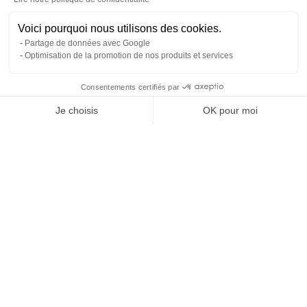
3. Hydrao peut mémoriser jusqu’à 200 douches et les
transmettre à l’application smartphone Hydrao pour vous
Voici pourquoi nous utilisons des cookies.
permettre de suivre vos économies.
Partage de données avec Google
Optimisation de la promotion de nos produits et services
Consentements certifiés par
Ce système permet de préserver nos ressources précieuses
RGPD
et votre budget eau/énergie
Je choisis
OK pour moi
Plateforme de Gestion du Consentement : Personnalisez vos O
Axeptio consent
Notre plateforme vous permet d'adapter et de gérer vos paramètr