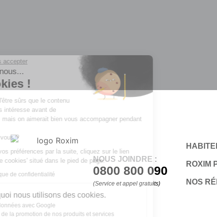
Continuer sans accepter
Salut c'est nous...
les Cookies !
On a attendu d'être sûrs que le contenu
de ce site vous intéresse avant de
vous déranger, mais on aimerait bien vous accompagner pendant
votre visite...
C'est OK pour vous ?
HABITER
Pour modifier vos préférences par la suite, cliquez sur le lien
NOUS JOINDRE :
'Préférences de cookies' situé dans le pied de page.
ROXIM 
0800 800 090
Lire notre politique de confidentialité
NOS R
(Service et appel gratuits)
Voici pourquoi nous utilisons des cookies.
Partage de données avec Google
Optimisation de la promotion de nos produits et services