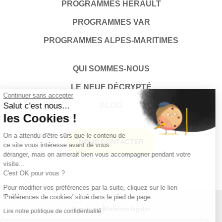
PROGRAMMES HÉRAULT
PROGRAMMES VAR
PROGRAMMES ALPES-MARITIMES
QUI SOMMES-NOUS
LE NEUF DÉCRYPTÉ
Continuer sans accepter
Salut c'est nous...
BLOG
les Cookies !
On a attendu d'être sûrs que le contenu de
NOUS CONTACTER
ce site vous intéresse avant de vous
déranger, mais on aimerait bien vous accompagner pendant votre
visite...
C'est OK pour vous ?
Pour modifier vos préférences par la suite, cliquez sur le lien
'Préférences de cookies' situé dans le pied de page.
Plan du site
Mentions légales
Lire notre politique de confidentialité