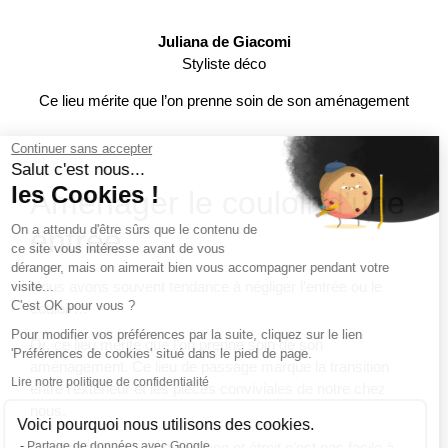
Juliana de Giacomi
Styliste déco
Ce lieu mérite que l’on prenne soin de son aménagement
Continuer sans accepter
Salut c'est nous...
les Cookies !
Aménager le couloir d’une
On a attendu d'être sûrs que le contenu de
entrée
ce site vous intéresse avant de vous
déranger, mais on aimerait bien vous accompagner pendant votre
Nous avons souvent tendance à négliger l’entrée ou le
visite...
C'est OK pour vous ?
couloir…
Pour modifier vos préférences par la suite, cliquez sur le lien
Or, ce lieu mérite que l’on prenne soin de son
'Préférences de cookies' situé dans le pied de page.
aménagement. Ce lieu de passage marque la transition
Lire notre politique de confidentialité
entre l’extérieur et les pièces conviviales de notre chez
nous.
Voici pourquoi nous utilisons des cookies.
Partage de données avec Google
C’est certain qu’un couloir long et étroit n’est pas facile à